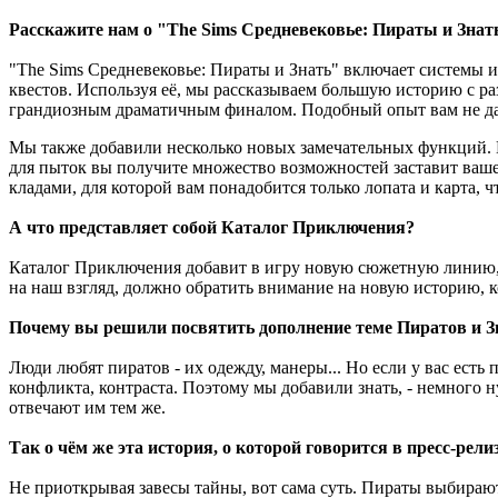
Расскажите нам о "The Sims Средневековье: Пираты и Знат
"The Sims Средневековье: Пираты и Знать" включает системы и
квестов. Используя её, мы рассказываем большую историю с р
грандиозным драматичным финалом. Подобный опыт вам не дас
Мы также добавили несколько новых замечательных функций. 
для пыток вы получите множество возможностей заставит ваше
кладами, для которой вам понадобится только лопата и карта,
А что представляет собой Каталог Приключения?
Каталог Приключения добавит в игру новую сюжетную линию, 
на наш взгляд, должно обратить внимание на новую историю, 
Почему вы решили посвятить дополнение теме Пиратов и З
Люди любят пиратов - их одежду, манеры... Но если у вас есть
конфликта, контраста. Поэтому мы добавили знать, - немного
отвечают им тем же.
Так о чём же эта история, о которой говорится в пресс-рели
Не приоткрывая завесы тайны, вот сама суть. Пираты выбирают