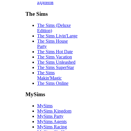
аддонов
The Sims
The Sims (Deluxe
Edition)
The Sims Livin'Large
The Sims House
Party
The Sims Hot Date
The Sims Vacation
The Sims Unleashed
The Sims SuperStar
The Sims
Makin'Magic
The Sims Online
MySims
MySims
MySims Kingdom
MySims Party
MySims Agents
MySims Racing