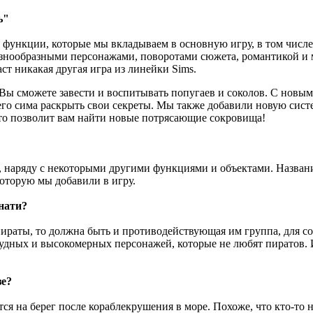
ь"
 функции, которые мы вкладываем в основную игру, в том числе
азнообразными персонажами, поворотами сюжета, романтикой и 
т никакая другая игра из линейки Sims.
Вы сможете завести и воспитывать попугаев и соколов. С новы
го сима раскрыть свои секреты. Мы также добавили новую сист
 что позволит вам найти новые потрясающие сокровища!
наряду с некоторыми другими функциями и объектами. Названи
которую мы добавили в игру.
нати?
 пираты, то должна быть и противодействующая им группа, для с
 нудных и высокомерных персонажей, которые не любят пиратов.
зе?
ся на берег после кораблекрушения в море. Похоже, что кто-то н