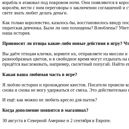
корабль и атаковал под покровом ночи. Они появляются в корол
королём, вести с ним переговоры о заключении соглашений и с
свете знать любит делать деньги.
Как только королевство, казалось бы, восстановилось ввиду п
пиратская девчонка. Были ли они похищены? Влюблены? Убиты
наша история.
Привносят ли птицы какие-либо новые действия в игру? Чт
Вы даёте птицам клички, кормите их, отправляете на миссии и 
разнообразных цветов, и в свободное время могут отдыхать на
придётся выслеживать, например, скелетный попугай. Найти ег
Какая ваша любимая часть в игре?
Я люблю истории и прохождение квестов. Писатели провели коло
снова и снова не могу удержаться от смеха. Это действительн
И ещё: как можно не любить кресло для пыток?
Когда дополнение появится в магазинах?
30 августа в Северной Америке и 2 сентября в Европе.