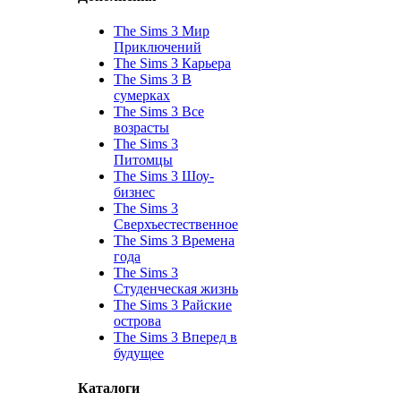
The Sims 3 Мир
Приключений
The Sims 3 Карьера
The Sims 3 В
сумерках
The Sims 3 Все
возрасты
The Sims 3
Питомцы
The Sims 3 Шоу-
бизнес
The Sims 3
Сверхъестественное
The Sims 3 Времена
года
The Sims 3
Студенческая жизнь
The Sims 3 Райские
острова
The Sims 3 Вперед в
будущее
Каталоги