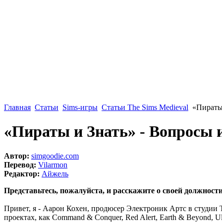
Главная
Статьи
Sims-игры
Статьи The Sims Medieval
«Пираты 
«Пираты и Знать» - Вопросы 
Автор:
simgoodie.com
Перевод:
Vilarmon
Редактор:
Айжель
Представьтесь, пожалуйста, и расскажите о своей должности
Привет, я - Аарон Кохен, продюсер Электроник Артс в студии 
проектах, как Command & Conquer, Red Alert, Earth & Beyond, Ul