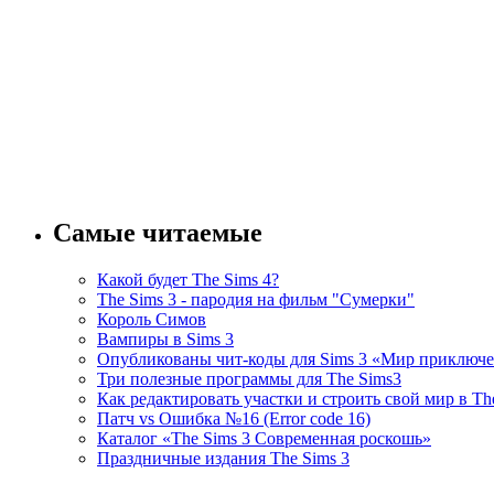
Самые читаемые
Какой будет The Sims 4?
The Sims 3 - пародия на фильм "Сумерки"
Король Симов
Вампиры в Sims 3
Опубликованы чит-коды для Sims 3 «Мир приключ
Три полезные программы для The Sims3
Как редактировать участки и строить свой мир в Th
Патч vs Ошибка №16 (Error code 16)
Каталог «The Sims 3 Современная роскошь»
Праздничные издания The Sims 3