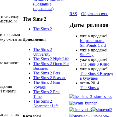
(Создание
персонажа)
RSS
Обратная связь
 и систему
The Sims 2
местью, и
Даты релизов
The Sims 2
ми креслами
уже в продаже!
Дополнения
ему охоты за
Карта оплаты
SimPoints Card
The Sims 2
уже в продаже!
University
SimCity
The Sims 2 NightLife
уже в продаже!
е каталога,
The Sims 2 Open For
The Sims 3 Кино
Business
уже в продаже!
The Sims 2 Pets
The Sims 3 Вперед
The Sims 2 Seasons
в будущее
The Sims 2 Bon
осень 2014
оздания
Voyage
The Sims 4
 И пираты
The Sims 2 Free
Time
The Sims 2
Apartment Life
апал на их
Каталоги