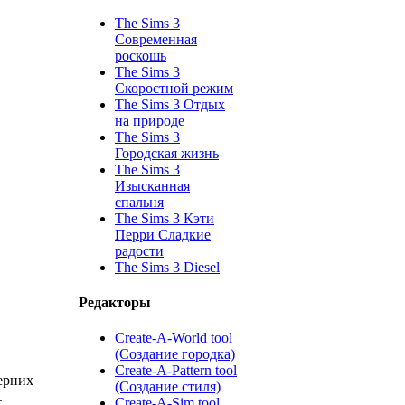
The Sims 3
Современная
роскошь
The Sims 3
Скоростной режим
The Sims 3 Отдых
на природе
The Sims 3
Городская жизнь
The Sims 3
Изысканная
спальня
The Sims 3 Кэти
Перри Сладкие
радости
The Sims 3 Diesel
Редакторы
Create-A-World tool
(Создание городка)
Create-A-Pattern tool
черних
(Создание стиля)
.
Create-A-Sim tool