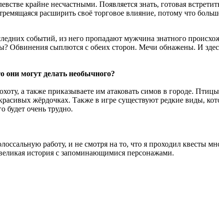
евстве крайне несчастными. Появляется знать, готовая встретить
тремящаяся расширить своё торговое влияние, потому что больш
оследних событий, из него пропадают мужчина знатного происхо
? Обвинения сыплются с обеих сторон. Мечи обнажены. И здес
о они могут делать необычного?
охоту, а также приказываете им атаковать симов в городе. Птиц
 красивых жёрдочках. Также в игре существуют редкие виды, ко
о будет очень трудно.
ссальную работу, и не смотря на то, что я проходил квесты мно
о великая история с запоминающимися персонажами.