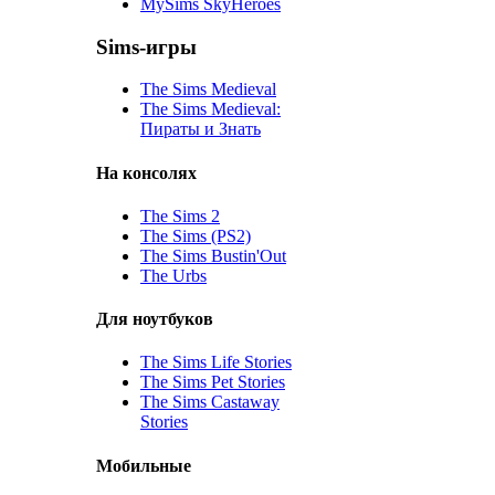
MySims SkyHeroes
Sims-игры
The Sims Medieval
The Sims Medieval:
Пираты и Знать
На консолях
The Sims 2
The Sims (PS2)
The Sims Bustin'Out
The Urbs
Для ноутбуков
The Sims Life Stories
The Sims Pet Stories
The Sims Castaway
Stories
Мобильные