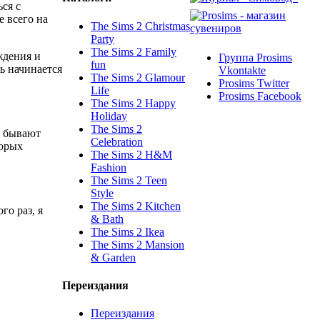
ся с
е всего на
The Sims 2 Christmas
Party
The Sims 2 Family
ждения и
Группа Prosims
fun
ь начинается
Vkontakte
The Sims 2 Glamour
Prosims Twitter
Life
Prosims Facebook
The Sims 2 Happy
Holiday
The Sims 2
ы бывают
Celebration
торых
The Sims 2 H&M
Fashion
The Sims 2 Teen
Style
The Sims 2 Kitchen
го раз, я
& Bath
The Sims 2 Ikea
The Sims 2 Mansion
& Garden
Переиздания
Переиздания