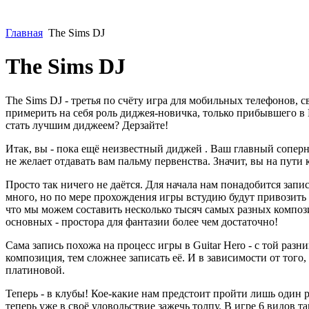
Главная
The Sims DJ
The Sims DJ
The Sims DJ - третья по счёту игра для мобильных телефонов, с
примерить на себя роль диджея-новичка, только прибывшего в
стать лучшим диджеем? Дерзайте!
Итак, вы - пока ещё неизвестный диджей . Ваш главный соперн
не желает отдавать вам пальму первенства. Значит, вы на пути 
Просто так ничего не даётся. Для начала нам понадобится запис
много, но по мере прохождения игры встудию будут привозить 
что мы можем составить несколько тысяч самых разных компози
основных - простора для фантазии более чем достаточно!
Сама запись похожа на процесс игры в Guitar Hero - с той раз
композиция, тем сложнее записать её. И в зависимости от того
платиновой.
Теперь - в клубы! Кое-какие нам предстоит пройти лишь один р
теперь уже в своё удовольствие зажечь толпу. В игре 6 видов