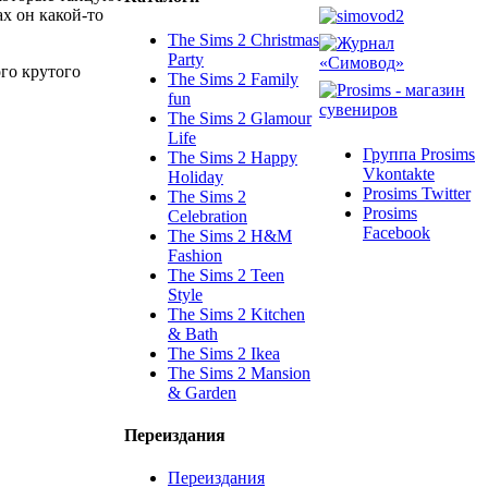
х он какой-то
The Sims 2 Christmas
Party
го крутого
The Sims 2 Family
fun
The Sims 2 Glamour
Life
Группа Prosims
The Sims 2 Happy
Vkontakte
Holiday
Prosims Twitter
The Sims 2
Prosims
Celebration
Facebook
The Sims 2 H&M
Fashion
The Sims 2 Teen
Style
The Sims 2 Kitchen
& Bath
The Sims 2 Ikea
The Sims 2 Mansion
& Garden
Переиздания
Переиздания