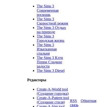
The Sims 3
Современная
роскошь
The Sims 3
Скоростной режим
The Sims 3 Отдых
на природе
The Sims 3
Городская жизнь
The Sims 3
Изысканная
спальня
The Sims 3 Кэти
Перри Сладкие
радости
The Sims 3 Diesel
Редакторы
Create-A-World tool
(Создание городка)
Create-A-Pattern tool
RSS
Обратная
(Создание стиля)
связь
Create-A-Sim tool