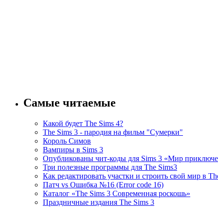
Самые читаемые
Какой будет The Sims 4?
The Sims 3 - пародия на фильм "Сумерки"
Король Симов
Вампиры в Sims 3
Опубликованы чит-коды для Sims 3 «Мир приключ
Три полезные программы для The Sims3
Как редактировать участки и строить свой мир в Th
Патч vs Ошибка №16 (Error code 16)
Каталог «The Sims 3 Современная роскошь»
Праздничные издания The Sims 3