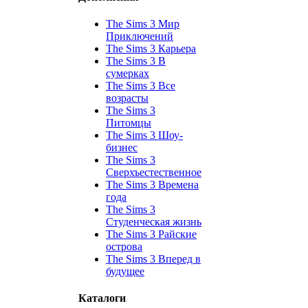
The Sims 3 Мир
Приключений
The Sims 3 Карьера
The Sims 3 В
сумерках
The Sims 3 Все
возрасты
The Sims 3
Питомцы
The Sims 3 Шоу-
бизнес
The Sims 3
Сверхъестественное
The Sims 3 Времена
года
The Sims 3
Студенческая жизнь
The Sims 3 Райские
острова
The Sims 3 Вперед в
будущее
Каталоги