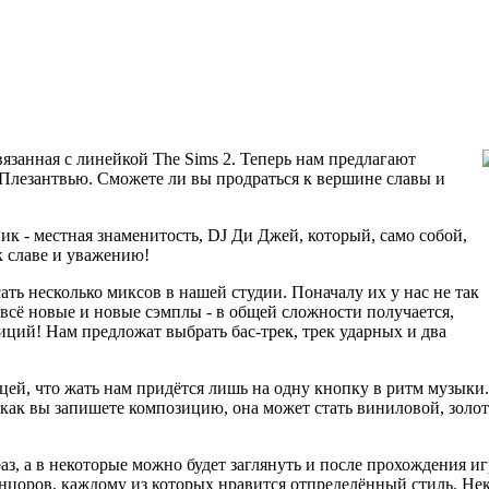
вязанная с линейкой The Sims 2. Теперь нам предлагают
 Плезантвью. Сможете ли вы продраться к вершине славы и
ик - местная знаменитость, DJ Ди Джей, который, само собой,
к славе и уважению!
ать несколько миксов в нашей студии. Поначалу их у нас не так
всё новые и новые сэмплы - в общей сложности получается,
ций! Нам предложат выбрать бас-трек, трек ударных и два
ницей, что жать нам придётся лишь на одну кнопку в ритм музыки
, как вы запишете композицию, она может стать виниловой, золо
аз, а в некоторые можно будет заглянуть и после прохождения и
 танцоров, каждому из которых нравится отпределённый стиль. Н