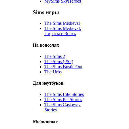
MySims SkyHeroes
Sims-игры
The Sims Medieval
The Sims Medieval:
Пираты и Знать
На консолях
The Sims 2
The Sims (PS2)
The Sims Bustin'Out
The Urbs
Для ноутбуков
The Sims Life Stories
The Sims Pet Stories
The Sims Castaway
Stories
Мобильные