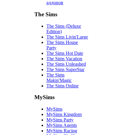
аддонов
The Sims
The Sims (Deluxe
Edition)
The Sims Livin'Large
The Sims House
Party
The Sims Hot Date
The Sims Vacation
The Sims Unleashed
The Sims SuperStar
The Sims
Makin'Magic
The Sims Online
MySims
MySims
MySims Kingdom
MySims Party
MySims Agents
MySims Racing