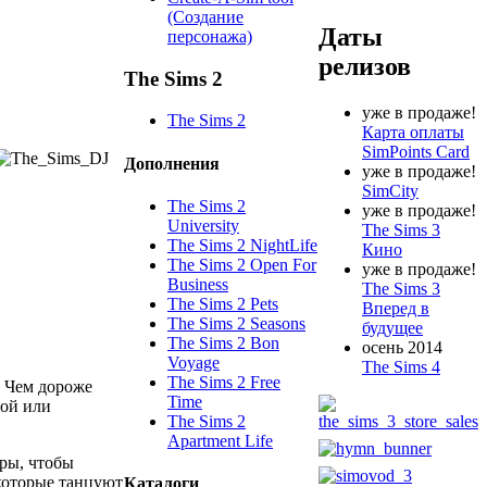
(Создание
Даты
персонажа)
релизов
The Sims 2
уже в продаже!
The Sims 2
Карта оплаты
SimPoints Card
Дополнения
уже в продаже!
SimCity
The Sims 2
уже в продаже!
University
The Sims 3
The Sims 2 NightLife
Кино
The Sims 2 Open For
уже в продаже!
Business
The Sims 3
The Sims 2 Pets
Вперед в
The Sims 2 Seasons
будущее
The Sims 2 Bon
осень 2014
Voyage
The Sims 4
The Sims 2 Free
. Чем дороже
Time
той или
The Sims 2
Apartment Life
гры, чтобы
екоторые танцуют
Каталоги