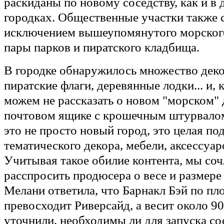
раскиданы по новому соседству, как и в
городках. Общественные участки также с
исключением вышеупомянутого морского
пары парков и пиратского кладбища.
В городке обнаружилось множество деко
пиратские флаги, деревянные лодки... и, 
можем не рассказать о новом "морском"
почтовом ящике с крошечным штурвалом
это не просто новый город, это целая по
тематического декора, мебели, аксессуар
Учитывая такое обилие контента, мы со
расспросить продюсера о весе и размере
Мелани ответила, что Барнакл Бэй по пл
превосходит Риверсайд, а весит около 9
уточнили, необходимы ли для запуска со