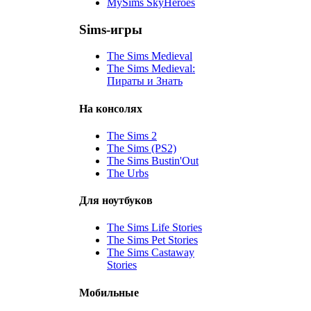
MySims SkyHeroes
Sims-игры
The Sims Medieval
The Sims Medieval:
Пираты и Знать
На консолях
The Sims 2
The Sims (PS2)
The Sims Bustin'Out
The Urbs
Для ноутбуков
The Sims Life Stories
The Sims Pet Stories
The Sims Castaway
Stories
Мобильные