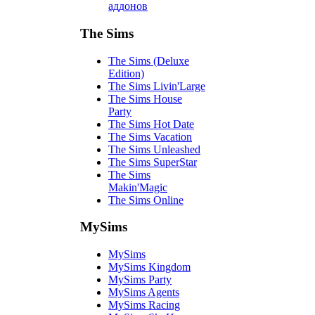
аддонов
The Sims
The Sims (Deluxe
Edition)
The Sims Livin'Large
The Sims House
Party
The Sims Hot Date
The Sims Vacation
The Sims Unleashed
The Sims SuperStar
The Sims
Makin'Magic
The Sims Online
MySims
MySims
MySims Kingdom
MySims Party
MySims Agents
MySims Racing