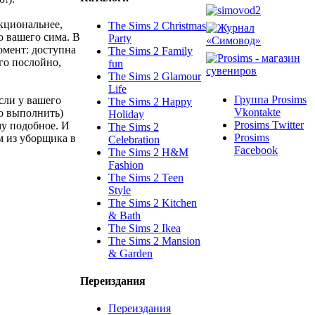
кциональнее,
The Sims 2 Christmas
ю вашего сима. В
Party
омент: доступна
The Sims 2 Family
го послойно,
fun
The Sims 2 Glamour
Life
Группа Prosims
сли у вашего
The Sims 2 Happy
Vkontakte
го выполнить)
Holiday
Prosims Twitter
му подобное. И
The Sims 2
Prosims
м из уборщика в
Celebration
Facebook
The Sims 2 H&M
Fashion
The Sims 2 Teen
Style
The Sims 2 Kitchen
& Bath
The Sims 2 Ikea
The Sims 2 Mansion
& Garden
Переиздания
Переиздания