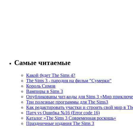
Самые читаемые
Какой будет The Sims 4?
The Sims 3 - пародия на фильм "Сумерки"
Король Симов
Вампиры в Sims 3
Опубликованы чит-коды для Sims 3 «Мир приключ
Три полезные программы для The Sims3
Как редактировать участки и строить свой мир в Th
Патч vs Ошибка №16 (Error code 16)
Каталог «The Sims 3 Современная роскошь»
Праздничные издания The Sims 3