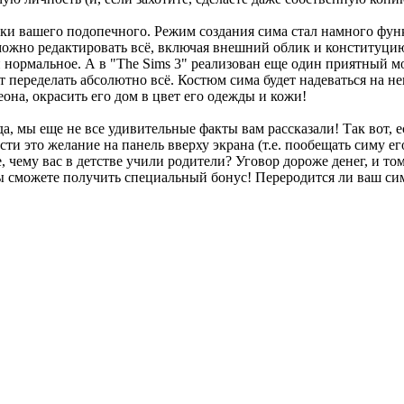
ки вашего подопечного. Режим создания сима стал намного фун
 можно редактировать всё, включая внешний облик и конституци
и нормальное. А в "The Sims 3" реализован еще один приятный м
 переделать абсолютно всё. Костюм сима будет надеваться на не
она, окрасить его дом в цвет его одежды и кожи!
а, мы еще не все удивительные факты вам рассказали! Так вот, е
сти это желание на панель вверху экрана (т.е. пообещать симу е
 чему вас в детстве учили родители? Уговор дороже денег, и то
ы сможете получить специальный бонус! Переродится ли ваш си