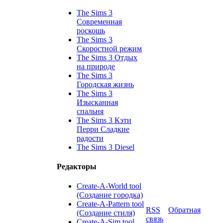
The Sims 3
Современная
роскошь
The Sims 3
Скоростной режим
The Sims 3 Отдых
на природе
The Sims 3
Городская жизнь
The Sims 3
Изысканная
спальня
The Sims 3 Кэти
Перри Сладкие
радости
The Sims 3 Diesel
Редакторы
Create-A-World tool
(Создание городка)
Create-A-Pattern tool
RSS
Обратная
(Создание стиля)
связь
Create-A-Sim tool