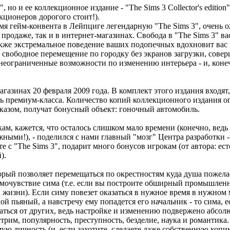
 но и ее коллекционное издание - "The Sims 3 Collector's edition
кционеров дорогого стоит!).
ремя гейм-конвента в Лейпциге легендарную "The Sims 3", очень
продаже, так и в интернет-магазинах. Свобода в "The Sims 3" ва
акже экстремальное поведение ваших подопечных вдохновит вас 
 свободное перемещение по городку без экранов загрузки, сове
 неограниченные возможности по изменению интерьера - и, коне
в магазинах 20 февраля 2009 года. В комплект этого издания входя
ль премиум-класса. Количество копий коллекционного издания о
заказом, получат бонусный объект: гоночный автомобиль.
кам, кажется, что осталось слишком мало времени (конечно, вед
ными!), - поделился с нами главный "мозг" Центра разработки -
сте с "The Sims 3", подарит много бонусов игрокам (от автора: ес
).
орый позволяет перемещаться по окрестностям куда душа пожелае
самочувствие сима (т.е. если вы построите обширный промышлен
 жизни). Если симу повезет оказаться в нужное время в нужном м
ой пьяный, а навстречу ему попадется его начальник - то сима, е
аться от других, ведь настройке и изменению подвержено абсол
трим, популярность, преступность, безделие, наука и романтика
ю личность (и, если захотите, сделаете даже собственную копию