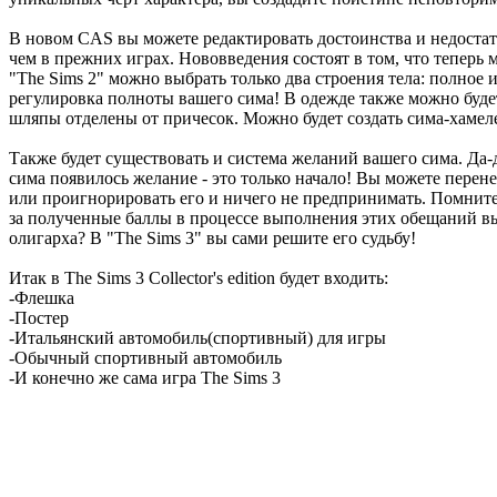
В новом CAS вы можете редактировать достоинства и недостат
чем в прежних играх. Нововведения состоят в том, что теперь
"The Sims 2" можно выбрать только два строения тела: полное 
регулировка полноты вашего сима! В одежде также можно будет
шляпы отделены от причесок. Можно будет создать сима-хамеле
Также будет существовать и система желаний вашего сима. Да-д
сима появилось желание - это только начало! Вы можете перене
или проигнорировать его и ничего не предпринимать. Помните,
за полученные баллы в процессе выполнения этих обещаний в
олигарха? В "The Sims 3" вы сами решите его судьбу!
Итак в The Sims 3 Collector's edition будет входить:
-Флешка
-Постер
-Итальянский автомобиль(спортивный) для игры
-Обычный спортивный автомобиль
-И конечно же сама игра The Sims 3