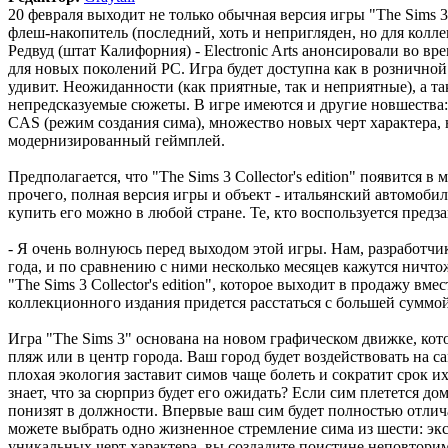
20 февраля выходит не только обычная версия игры "The Sims 3",
флеш-накопитель (последний, хоть и непригляден, но для колле
Редвуд (штат Калифорния) - Electronic Arts анонсировали во в
для новых поколений PC. Игра будет доступна как в розничной 
удивит. Неожиданности (как приятные, так и неприятные), а т
непредсказуемые сюжеты. В игре имеются и другие новшества:
CAS (режим создания сима), множество новых черт характера,
модернизированный геймплей.
Предполагается, что "The Sims 3 Collector's edition" появится 
прочего, полная версия игры и объект - итальянский автомоби
купить его можно в любой стране. Те, кто воспользуется пред
- Я очень волнуюсь перед выходом этой игры. Нам, разработчи
года, и по сравнению с ними несколько месяцев кажутся ничтож
"The Sims 3 Collector's edition", которое выходит в продажу вме
коллекционного издания придется расстаться с большей суммой
Игра "The Sims 3" основана на новом графическом движке, кот
пляж или в центр города. Ваш город будет воздействовать на 
плохая экология заставит симов чаще болеть и сократит срок их
знает, что за сюрприз будет его ожидать? Если сим плетется дом
понизят в должности. Впервые ваш сим будет полностью отлич
можете выбрать одно жизненное стремление сима из шести: экс
уникальных черт характера, вы создадите поистине неповториму