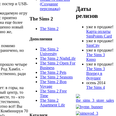
": постер и USB-
(Создание
Даты
персонажа)
 ожидаемую игру
релизов
с приятно
The Sims 2
на еще более
уже в продаже!
ршенно новый
The Sims 2
Карта оплаты
чно же,
SimPoints Card
Дополнения
уже в продаже!
SimCity
т, помимо
The Sims 2
уже в продаже!
граничено, но
University
The Sims 3
The Sims 2 NightLife
Кино
The Sims 2 Open For
уже в продаже!
ь прошло четыре
Business
The Sims 3
 Род Хамбл. -
The Sims 2 Pets
Вперед в
тественно, ради
The Sims 2 Seasons
будущее
The Sims 2 Bon
осень 2014
Voyage
The Sims 4
т: в горы, на
The Sims 2 Free
ный центр, то
Time
есте, то - кто
The Sims 2
стественно,
Apartment Life
ютно всё! Вы
. Комбинируя 70
Каталоги
!).