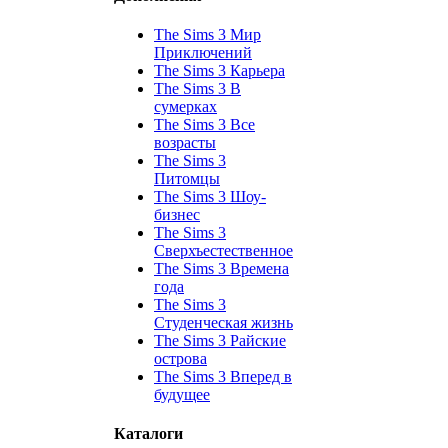
The Sims 3 Мир
Приключений
The Sims 3 Карьера
The Sims 3 В
сумерках
The Sims 3 Все
возрасты
The Sims 3
Питомцы
The Sims 3 Шоу-
бизнес
The Sims 3
Сверхъестественное
The Sims 3 Времена
года
The Sims 3
Студенческая жизнь
The Sims 3 Райские
острова
The Sims 3 Вперед в
будущее
Каталоги