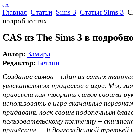
a
A
Главная
Статьи
Sims 3
Статьи Sims 3
CA
подробностях
CAS из The Sims 3 в подробн
Автор:
Замира
Редактор:
Бетани
Создание симов – один из самых творче
увлекательных процессов в игре. Мы, за
привыкли как творить симов своими ру
использовать в игре скачанные персон
придавать лоск своим подопечным благ
пользовательскому контенту – скинтон
причёскам.… В долгожданной третьей ч