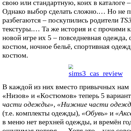
свою или стандартную, коих в каталоге 
Однако выбор сделать сложно.… Но не по
разбегаются – поскупились родители
TS
текстуры.… Та же история и с прочими к
новой игре их 5 – повседневная одежда,
костюм, ночное бельё, спортивная одежд
костюм.
В каждой из них вместо привычных нам
«Низов» и «Костюмов» теперь 5 вариан
части одежды»
,
«Нижние части одеж
(т.е. комплекты одежды),
«Обувь»
и
«Акс
в меню нет верхней одежды, и времён год
ощутимая потеря.… Хотя это – уже совс