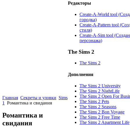
Редакторы
Create-A-World tool (Соз
городка)
Create-A-Pattern tool (Со
стиля)
Create-A-Sim tool (Созда
персонажа)
The Sims 2
The Sims 2
Дополнения
The Sims 2 University
The Sims 2 NightLife
The Sims 2 Open For Busi
Главная
Секреты и уловки
Sims
The Sims 2 Pets
1
Романтика и свидания
The Sims 2 Seasons
The Sims 2 Bon Voyage
Романтика и
The Sims 2 Free Time
свидания
The Sims 2 Apartment Life