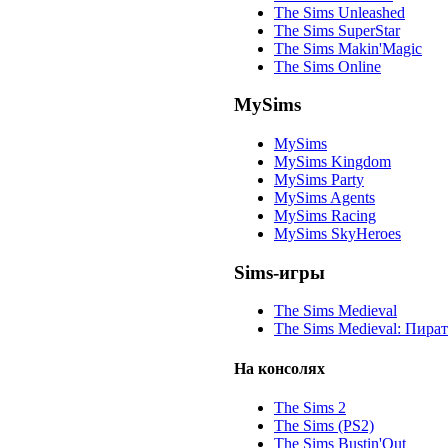
The Sims Unleashed
The Sims SuperStar
The Sims Makin'Magic
The Sims Online
MySims
MySims
MySims Kingdom
MySims Party
MySims Agents
MySims Racing
MySims SkyHeroes
Sims-игры
The Sims Medieval
The Sims Medieval: Пира
На консолях
The Sims 2
The Sims (PS2)
The Sims Bustin'Out