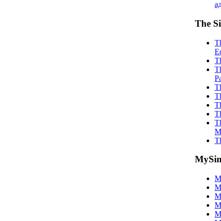
а
The S
T
Ed
T
T
P
T
T
T
T
T
M
T
MySi
M
M
M
M
M