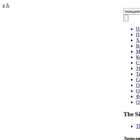
a
A
П
П
Х
В
М
К
С
У
Т
С
О
О
Ф
О
The S
T
Дополн