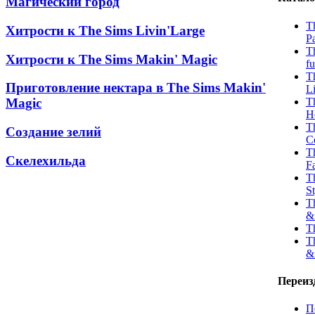
Магический город
T
Хитрости к The Sims Livin'Large
P
T
Хитрости к The Sims Makin' Magic
f
T
Приготовление нектара в The Sims Makin'
Li
T
Magic
H
T
Создание зелий
C
T
Скелехильда
F
T
St
T
&
T
T
&
Переиз
П