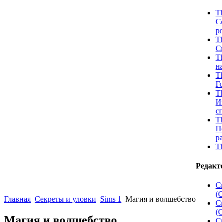
T
С
р
T
С
T
н
T
Г
T
И
с
T
П
р
T
Редак
C
(
Главная
Секреты и уловки
Sims 1
Магия и волшебство
Cr
(
Магия и волшебство
C