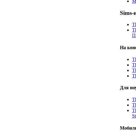
M
Sims-
T
T
П
На кон
T
T
T
T
Для но
T
T
T
St
Мобил