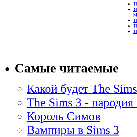
T
T
M
T
T
T
Самые читаемые
Какой будет The Sims
The Sims 3 - пародия
Король Симов
Вампиры в Sims 3