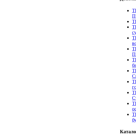
T
П
T
T
с
T
в
T
П
T
б
T
С
T
г
T
С
T
о
T
б
Катало