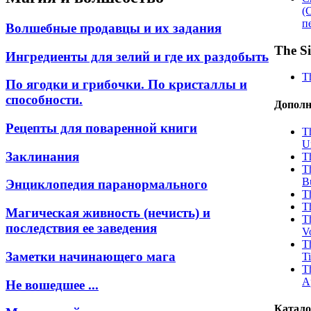
(
п
Волшебные продавцы и их задания
The S
Ингредиенты для зелий и где их раздобыть
T
По ягодки и грибочки. По кристаллы и
способности.
Дополн
Рецепты для поваренной книги
T
U
Заклинания
T
T
B
Энциклопедия паранормального
T
T
Магическая живность (нечисть) и
T
последствия ее заведения
V
T
Заметки начинающего мага
T
T
A
Не вошедшее ...
Катало